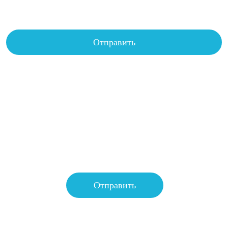
Нажимая “Отправить”, вы даёте согласие на обработку
персональных данных и соглашаетесь с
политикой
конфидециальности
+7 (966) 600-55-55
пр-т Али-Гаджи Акушинского д. 18
Или оставьте свой номер и мы перезвоним вам!
Нажимая “Отправить”, вы даёте согласие на обработку
персональных данных и соглашаетесь с
политикой